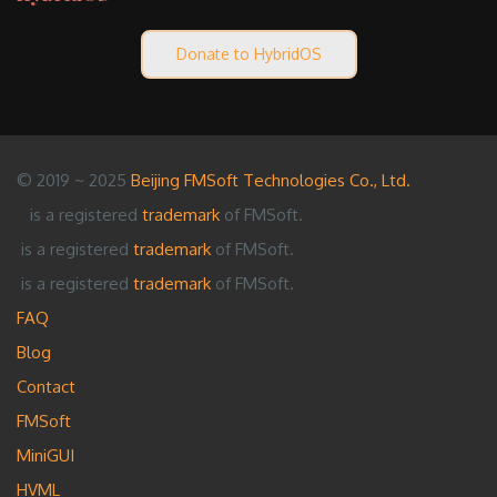
Donate to HybridOS
© 2019 ~ 2025
Beijing FMSoft Technologies Co., Ltd.
is a registered
trademark
of FMSoft.
is a registered
trademark
of FMSoft.
is a registered
trademark
of FMSoft.
FAQ
Blog
Contact
FMSoft
MiniGUI
HVML