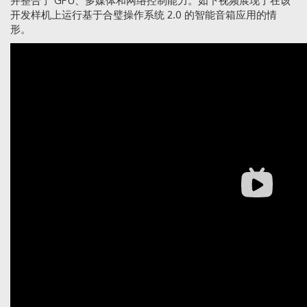
并整合了 GPU、多媒体和网络控制能力。如下视频展现了在该
开发样机上运行基于合璧操作系统 2.0 的智能音箱应用的情
形。