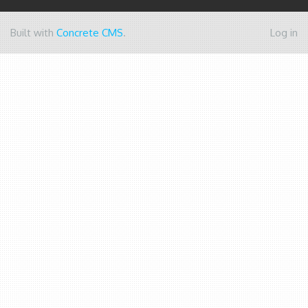
Built with
Concrete CMS
.
Log in