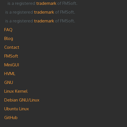
is a registered
trademark
of FMSoft.
is a registered
trademark
of FMSoft.
is a registered
trademark
of FMSoft.
FAQ
Blog
Contact
FMSoft
MiniGUI
HVML
GNU
Linux Kernel
Debian GNU/Linux
Ubuntu Linux
GitHub