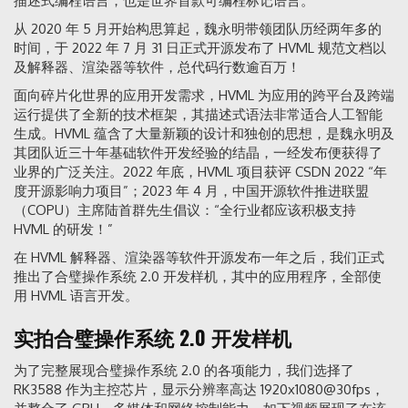
描述式编程语言，也是世界首款可编程标记语言。
从 2020 年 5 月开始构思算起，魏永明带领团队历经两年多的
时间，于 2022 年 7 月 31 日正式开源发布了 HVML 规范文档以
及解释器、渲染器等软件，总代码行数逾百万！
面向碎片化世界的应用开发需求，HVML 为应用的跨平台及跨端
运行提供了全新的技术框架，其描述式语法非常适合人工智能
生成。HVML 蕴含了大量新颖的设计和独创的思想，是魏永明及
其团队近三十年基础软件开发经验的结晶，一经发布便获得了
业界的广泛关注。2022 年底，HVML 项目获评 CSDN 2022 “年
度开源影响力项目”；2023 年 4 月，中国开源软件推进联盟
（COPU）主席陆首群先生倡议：“全行业都应该积极支持
HVML 的研发！”
在 HVML 解释器、渲染器等软件开源发布一年之后，我们正式
推出了合璧操作系统 2.0 开发样机，其中的应用程序，全部使
用 HVML 语言开发。
实拍合璧操作系统 2.0 开发样机
为了完整展现合璧操作系统 2.0 的各项能力，我们选择了
RK3588 作为主控芯片，显示分辨率高达 1920x1080@30fps，